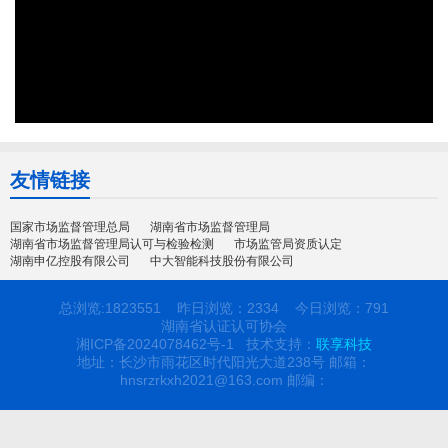
友情链接
国家市场监督管理总局
湖南省市场监督管理局
湖南省市场监督管理局认可与检验检测
市场监管局资质认定
湖南申亿控股有限公司
中大智能科技股份有限公司
总浏览:1823551 昨日浏览：
2334
今日浏览：
791
湖南省认证认可协会
湘ICP备2024078462号-1
技术支持：
联享科技
地址：长沙市雨花区时代阳光大道238号 邮箱：
hnsrzrkxh2021@163.com 邮编：